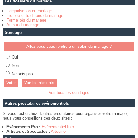
Les dossiers du mariage
L'organisation du mariage
Histoire et traditions du mariage
Formalités du mariage
Autour du mariage
Sondage
Allez-vous vous rendre à un salon du mariage ?
Oui
Non
Ne sais pas
Voir les résultats
Voir tous les sondages
Autres prestataires événementiels
Si vous recherchez d'autres prestataires pour organiser votre mariage,
nous vous conseillons ces deux sites :
Evénements Pro :
Evénementiel Info
Artistes et Spectacles :
Artésine