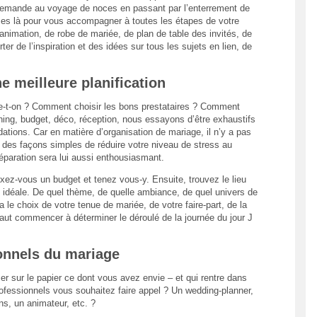
a demande au voyage de noces en passant par l’enterrement de
mes là pour vous accompagner à toutes les étapes de votre
animation, de robe de mariée, de plan de table des invités, de
er de l’inspiration et des idées sur tous les sujets en lien, de
e meilleure planification
-t-on ? Comment choisir les bons prestataires ? Comment
ning, budget, déco, réception, nous essayons d’être exhaustifs
ons. Car en matière d’organisation de mariage, il n’y a pas
 des façons simples de réduire votre niveau de stress au
paration sera lui aussi enthousiasmant.
 fixez-vous un budget et tenez vous-y. Ensuite, trouvez le lieu
idéale. De quel thème, de quelle ambiance, de quel univers de
le choix de votre tenue de mariée, de votre faire-part, de la
 faut commencer à déterminer le déroulé de la journée du jour J
ionnels du mariage
er sur le papier ce dont vous avez envie – et qui rentre dans
ofessionnels vous souhaitez faire appel ? Un wedding-planner,
ns, un animateur, etc. ?