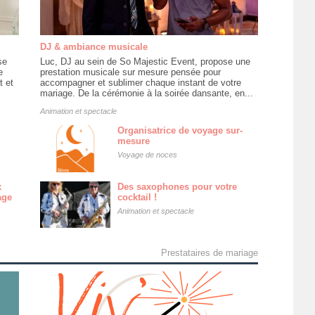
DJ & ambiance musicale
se
Luc, DJ au sein de So Majestic Event, propose une
e
prestation musicale sur mesure pensée pour
t et
accompagner et sublimer chaque instant de votre
mariage. De la cérémonie à la soirée dansante, en...
Animation et spectacle
Organisatrice de voyage sur-
mesure
Voyage de noces
x
Des saxophones pour votre
age
cocktail !
Animation et spectacle
Prestataires de mariage