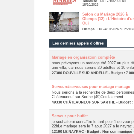
Toulouse
- Du 17/10/2026 au
18/10/2026
Salon du Mariage 2026 à
Olemps (12) : L'Histoire d'u
Oui
Olemps
- Du 24/10/2026 au 25/10/
Les derniers appels d'offres
Mariage en organisation complète
nous prévoyons un mariage été 2027 au plus tôt
une villa, car nous serons 20 adultes et 10 enfa
27380 DOUVILLE SUR ANDELLE - Budget : 7 000 €
Serveurs/serveuses pour mariage mariage
Nous serions à la recherche de deux personnes 
Châteauneuf sur Sarthe (49)Cordialement.
49330 CHÂTEAUNEUF SUR SARTHE - Budget : No
Serveur pour buffet
je souhaiterai connaître le tarif pour 1 serveur p
22hLe mariage sera le 7 aout 2027 a le nayrac
12190 LE NAYRAC - Budget : Non communiqué - 