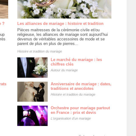
e ?
Les alliances de mariage : histoire et tradition
Pièces maitresses de la cérémonie civile et/ou
oup
religieuse, les alliances de mariage sont aujourd’hui
près
devenus de véritables accessoires de mode et se
parent de plus en plus de pierres...
Histoire et tradition du mariage
Le marché du mariage : les
chiffres clés
Autour du mariage
rats
Anniversaire de mariage : dates,
traditions et anecdotes
Histoire et tradition du mariage
Orchestre pour mariage partout
en France : prix et devis
L'organisation d'un mariage