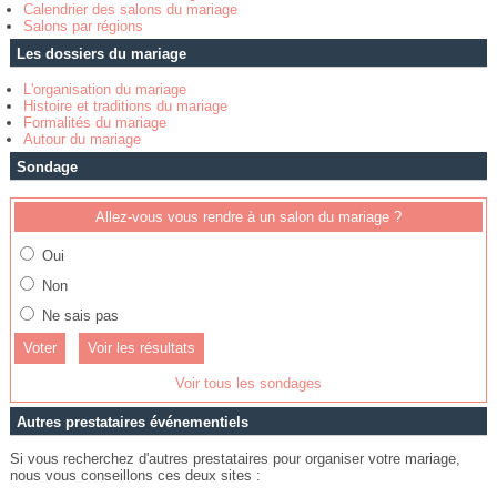
Calendrier des salons du mariage
Salons par régions
Les dossiers du mariage
L'organisation du mariage
Histoire et traditions du mariage
Formalités du mariage
Autour du mariage
Sondage
Allez-vous vous rendre à un salon du mariage ?
Oui
Non
Ne sais pas
Voir les résultats
Voir tous les sondages
Autres prestataires événementiels
Si vous recherchez d'autres prestataires pour organiser votre mariage,
nous vous conseillons ces deux sites :