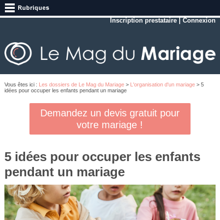
Inscription prestataire
|
Connexion
Vous êtes ici :
Les dossiers de Le Mag du Mariage
>
L'organisation d'un mariage
> 5
idées pour occuper les enfants pendant un mariage
Demandez un devis gratuit pour
votre mariage !
5 idées pour occuper les enfants
pendant un mariage