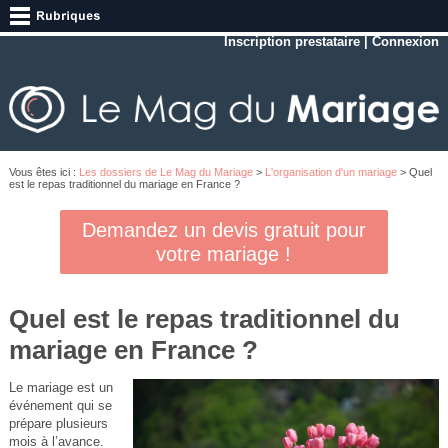
Inscription prestataire
|
Connexion
Vous êtes ici :
Les dossiers de Le Mag du Mariage
>
L'organisation d'un mariage
> Quel
est le repas traditionnel du mariage en France ?
Demandez un devis gratuit pour
votre mariage !
Quel est le repas traditionnel du
mariage en France ?
Le mariage est un
événement qui se
prépare plusieurs
mois à l’avance.