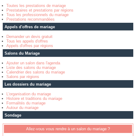
Toutes les prestations de mariage
Prestataires et prestations par régions
Tous les professionnels du mariage
Prestations recommandées
Appels d'offres de mariage
Demander un devis gratuit
Tous les appels d'offres
Appels d'offres par régions
Salons du Mariage
Ajouter un salon dans l'agenda
Liste des salons du mariage
Calendrier des salons du mariage
Salons par régions
Les dossiers du mariage
L'organisation du mariage
Histoire et traditions du mariage
Formalités du mariage
Autour du mariage
Sondage
Allez-vous vous rendre à un salon du mariage ?