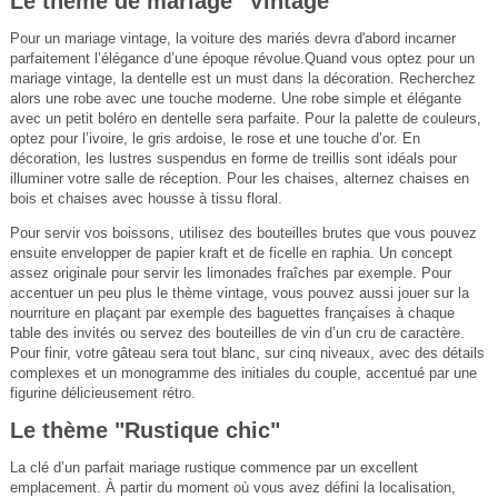
Le thème de mariage "Vintage"
Pour un mariage vintage, la voiture des mariés devra d'abord incarner
parfaitement l’élégance d’une époque révolue.Quand vous optez pour un
mariage vintage, la dentelle est un must dans la décoration. Recherchez
alors une robe avec une touche moderne. Une robe simple et élégante
avec un petit boléro en dentelle sera parfaite. Pour la palette de couleurs,
optez pour l’ivoire, le gris ardoise, le rose et une touche d’or. En
décoration, les lustres suspendus en forme de treillis sont idéals pour
illuminer votre salle de réception. Pour les chaises, alternez chaises en
bois et chaises avec housse à tissu floral.
Pour servir vos boissons, utilisez des bouteilles brutes que vous pouvez
ensuite envelopper de papier kraft et de ficelle en raphia. Un concept
assez originale pour servir les limonades fraîches par exemple. Pour
accentuer un peu plus le thème vintage, vous pouvez aussi jouer sur la
nourriture en plaçant par exemple des baguettes françaises à chaque
table des invités ou servez des bouteilles de vin d’un cru de caractère.
Pour finir, votre gâteau sera tout blanc, sur cinq niveaux, avec des détails
complexes et un monogramme des initiales du couple, accentué par une
figurine délicieusement rétro.
Le thème "Rustique chic"
La clé d’un parfait mariage rustique commence par un excellent
emplacement. À partir du moment où vous avez défini la localisation,