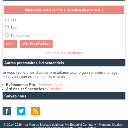
Allez-vous vous rendre à un salon du mariage ?
Oui
Non
Ne sais pas
Voir les résultats
Voir tous les sondages
Autres prestataires événementiels
Si vous recherchez d'autres prestataires pour organiser votre mariage,
nous vous conseillons ces deux sites :
Evénements Pro :
Evénementiel Info
Artistes et Spectacles :
Artésine
Suivez-nous !
© 2014-2026 - Le Mag du Mariage édité par
My Beautiful Company
-
Mentions légales
-
Conditions générales de vente
-
Plan
-
Contact