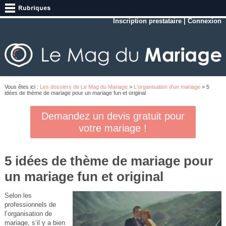
Inscription prestataire
|
Connexion
Vous êtes ici :
Les dossiers de Le Mag du Mariage
>
L'organisation d'un mariage
> 5
idées de thème de mariage pour un mariage fun et original
Demandez un devis gratuit pour
votre mariage !
5 idées de thème de mariage pour
un mariage fun et original
Selon les
professionnels de
l’organisation de
mariage, s’il y a bien