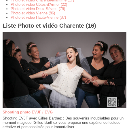
Photo et vidéo Charente-Maritime (17)
Photo et vidéo Côtes-d'Armor (22)
Photo et vidéo Deux-Sèvres (79)
Photo et vidéo Vienne (86)
Photo et vidéo Haute-Vienne (87)
Liste Photo et vidéo Charente (16)
Shooting photo EVJF / EVG
Shooting EVJF avec Gilles Barthez : Des souvenirs inoubliables pour un
moment magique !Gilles Barthez vous propose une expérience ludique,
créative et personnalisée pour immortaliser...