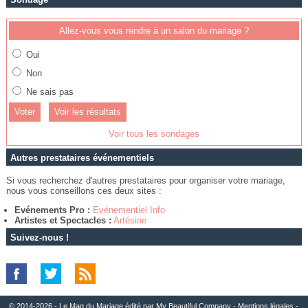
Allez-vous vous rendre à un salon du mariage ?
Oui
Non
Ne sais pas
Voir les résultats
Voir tous les sondages
Autres prestataires événementiels
Si vous recherchez d'autres prestataires pour organiser votre mariage,
nous vous conseillons ces deux sites :
Evénements Pro :
Evénementiel Info
Artistes et Spectacles :
Artésine
Suivez-nous !
© 2014-2026 - Le Mag du Mariage édité par
My Beautiful Company
-
Mentions légales
-