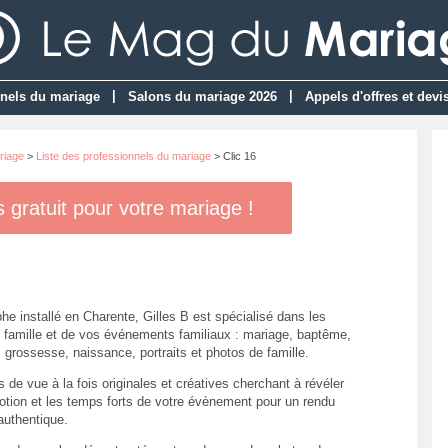
|
|
nels du mariage
Salons du mariage 2026
Appels d'offres et devi
riage
>
Liste des professionnels du mariage
> Clic 16
gratuit pour votre mariage !
he installé en Charente, Gilles B est spécialisé dans les
 famille et de vos événements familiaux : mariage, baptême,
 grossesse, naissance, portraits et photos de famille.
 de vue à la fois originales et créatives cherchant à révéler
motion et les temps forts de votre évènement pour un rendu
authentique.