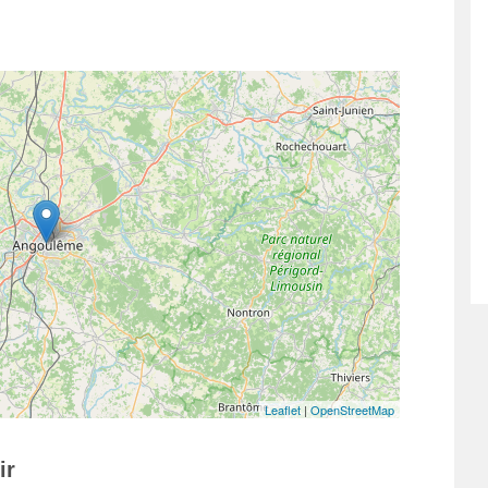
Leaflet
|
OpenStreetMap
ir