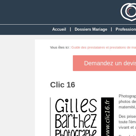
|
|
Accueil
Dossiers Mariage
Profession
Vous êtes ici :
Guide des prestataires et prestations de ma
Demandez un devis 
Clic 16
Photograp
photos de
maternité,
Des prises
toute l'é
vivant et 