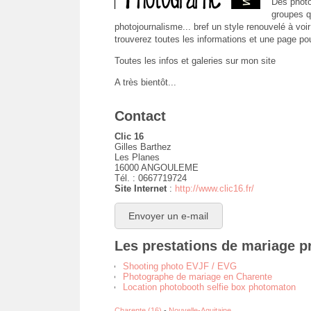
Des photo
groupes qu
photojournalisme... bref un style renouvelé à voir
trouverez toutes les informations et une page po
Toutes les infos et galeries sur mon site
A très bientôt...
Contact
Clic 16
Gilles Barthez
Les Planes
16000 ANGOULEME
Tél. : 0667719724
Site Internet
:
http://www.clic16.fr/
Envoyer un e-mail
Les prestations de mariage pr
Shooting photo EVJF / EVG
Photographe de mariage en Charente
Location photobooth selfie box photomaton
Charente (16)
-
Nouvelle-Aquitaine