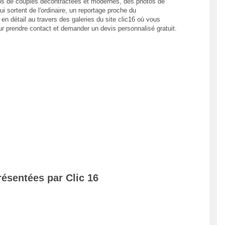
s de couples décontractées et modernes, des photos de
i sortent de l'ordinaire, un reportage proche du
 en détail au travers des galeries du site clic16 où vous
ur prendre contact et demander un devis personnalisé gratuit.
ésentées par Clic 16