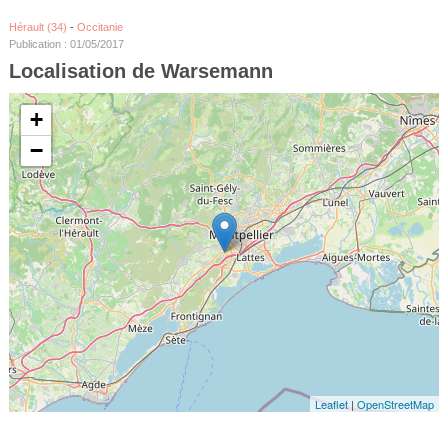
Hérault (34)
-
Occitanie
Publication : 01/05/2017
Localisation de Warsemann
+
−
Leaflet
|
OpenStreetMap