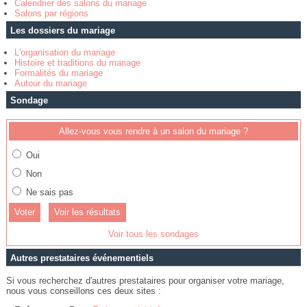
Calendrier des salons du mariage
Salons par régions
Les dossiers du mariage
L'organisation du mariage
Histoire et traditions du mariage
Formalités du mariage
Autour du mariage
Sondage
Allez-vous vous rendre à un salon du mariage ?
Oui
Non
Ne sais pas
Voir les résultats
Voir tous les sondages
Autres prestataires événementiels
Si vous recherchez d'autres prestataires pour organiser votre mariage,
nous vous conseillons ces deux sites :