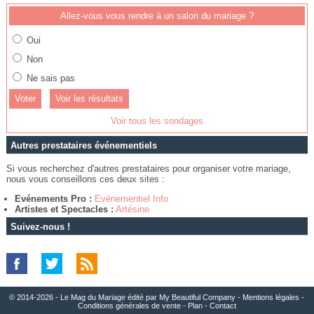
Allez-vous vous rendre à un salon du mariage ?
Oui
Non
Ne sais pas
Voir les résultats
Voir tous les sondages
Autres prestataires événementiels
Si vous recherchez d'autres prestataires pour organiser votre mariage,
nous vous conseillons ces deux sites :
Evénements Pro :
Evénementiel Info
Artistes et Spectacles :
Artésine
Suivez-nous !
© 2014-2026 - Le Mag du Mariage édité par
My Beautiful Company
-
Mentions légales
-
Conditions générales de vente
-
Plan
-
Contact