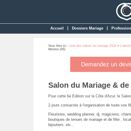
|
|
Accueil
Dossiers Mariage
Profession
Vous êtes ici :
Liste des salons du mariage 2026
>
Calendr
Menton (06)
Demandez un devis 
Salon du Mariage & de 
Pour cette 6e Edition sur la Côte d'Azur, le Salo
2 jours consacrés à l'organisation de toute vos fê
Fleuristes, wedding planner, dj, magiciens, chante
boutiques de tenues de mariage et de fête , locat
bijoutiers, etc...