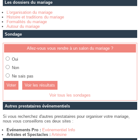
Les dossiers du mariage
L'organisation du mariage
Histoire et traditions du mariage
Formalités du mariage
Autour du mariage
Sondage
Allez-vous vous rendre à un salon du mariage ?
Oui
Non
Ne sais pas
Voir les résultats
Voir tous les sondages
Autres prestataires événementiels
Si vous recherchez d'autres prestataires pour organiser votre mariage,
nous vous conseillons ces deux sites :
Evénements Pro :
Evénementiel Info
Artistes et Spectacles :
Artésine