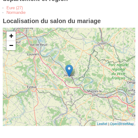
Eure (27)
Normandie
Localisation du salon du mariage
+
−
Leaflet
|
OpenStreetMap