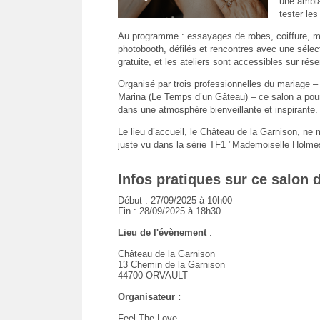
une ambia
tester les
Au programme : essayages de robes, coiffure, ma
photobooth, défilés et rencontres avec une sélect
gratuite, et les ateliers sont accessibles sur rése
Organisé par trois professionnelles du mariage –
Marina (Le Temps d’un Gâteau) – ce salon a pour 
dans une atmosphère bienveillante et inspirante.
Le lieu d’accueil, le Château de la Garnison, ne 
juste vu dans la série TF1 "Mademoiselle Holmes"
Infos pratiques sur ce salon 
Début : 27/09/2025 à 10h00
Fin : 28/09/2025 à 18h30
Lieu de l'évènement
:
Château de la Garnison
13 Chemin de la Garnison
44700 ORVAULT
Organisateur :
Feel The Love