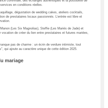
nce conviviale, des échanges authentiques et la possibilité de
 services en conditions réelles.
quillage, dégustation de wedding cakes, ateliers cocktails,
ion de prestataires locaux passionnés. L’entrée est libre et
rvation.
 Manon (Les Six Magnolias), Steffie (Les Mariés de Jade) et
vocation de créer du lien entre prestataires et futures mariées,
manque pas de charme : un écrin de verdure intimiste, tout
, qui ajoute au caractère unique de cette édition 2025.
du mariage