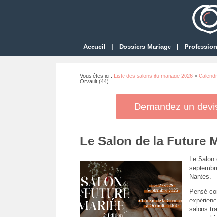
|
|
Accueil
Dossiers Mariage
Profession
Vous êtes ici :
Liste des salons du mariage 2026
>
Calendr
Orvault (44)
Demandez un devis 
Le Salon de la Future M
Le Salon d
septembre
Nantes.
Pensé com
expérienc
salons tr