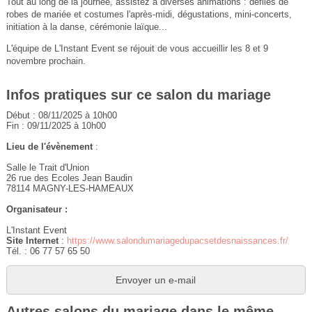
Tout au long de la journée, assistez à diverses animations : défilés de
robes de mariée et costumes l'après-midi, dégustations, mini-concerts,
initiation à la danse, cérémonie laïque...
L'équipe de L'Instant Event se réjouit de vous accueillir les 8 et 9
novembre prochain.
Infos pratiques sur ce salon du mariage
Début : 08/11/2025 à 10h00
Fin : 09/11/2025 à 10h00
Lieu de l'évènement
:
Salle le Trait d'Union
26 rue des Ecoles Jean Baudin
78114 MAGNY-LES-HAMEAUX
Organisateur :
L'Instant Event
Site Internet
:
https://www.salondumariagedupacsetdesnaissances.fr/
Tél. : 06 77 57 65 50
Envoyer un e-mail
Autres salons du mariage dans le même