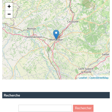
+
−
Leaflet
|
OpenStreetMap
Recherche