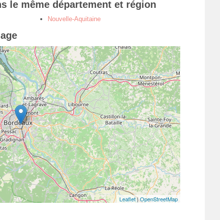
ns le même département et région
Nouvelle-Aquitaine
iage
Leaflet
|
OpenStreetMap