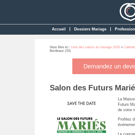
|
|
Accueil
Dossiers Mariage
Profession
Vous êtes ici :
Liste des salons du mariage 2026
>
Calendr
Bordeaux (33)
Demandez un devis 
Salon des Futurs Marié
La Maison
Futurs Ma
de votre r
Profitez 
événement
Le conce