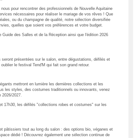
 nous pour rencontrer des professionnels de Nouvelle Aquitaine
 services nécessaires pour réaliser le mariage de vos rêves ! Que
idéales, ou du champagne de qualité, notre sélection diversifiée
nvies, quelles que soient vos préférences et votre budget.
e Guide des Salles et de la Réception ainsi que l'édition 2026
seront présentées sur le salon, entre dégustations, défilés et
ublier le festival Tend'M qui fait son grand retour.
gants mettront en lumière les dernières collections et les
us les styles, des costumes traditionnels ou innovants, venez
ée 2026/2027.
 17h30, les défilés "collections robes et costumes" sur les
et pâtissiers tout au long du salon : des options bio, véganes et
space dédié ! Découvrez également une sélection continue de