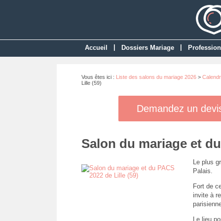
|
|
Accueil
Dossiers Mariage
Profession
Vous êtes ici :
Liste des salons du mariage 2026
>
Calendr
Lille (59)
Demandez un devis 
Salon du mariage et du
Le plus g
Palais.
Fort de c
invite à 
parisienn
Le lieu po