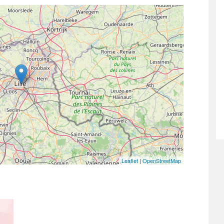
Leaflet
|
OpenStreetMap