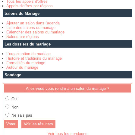
Tous les appels d'offres
Appels d'offres par régions
Salons du Mariage
Ajouter un salon dans l'agenda
Liste des salons du mariage
Calendrier des salons du mariage
Salons par régions
Les dossiers du mariage
L'organisation du mariage
Histoire et traditions du mariage
Formalités du mariage
Autour du mariage
Sondage
Allez-vous vous rendre à un salon du mariage ?
Oui
Non
Ne sais pas
Voir les résultats
Voir tous les sondages