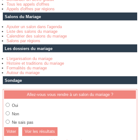
Tous les appels d'offres
Appels d'offres par régions
Salons du Mariage
Ajouter un salon dans l'agenda
Liste des salons du mariage
Calendrier des salons du mariage
Salons par régions
Les dossiers du mariage
L'organisation du mariage
Histoire et traditions du mariage
Formalités du mariage
Autour du mariage
Sondage
Allez-vous vous rendre à un salon du mariage ?
Oui
Non
Ne sais pas
Voir les résultats