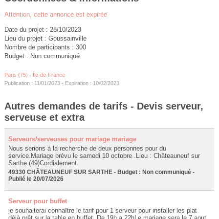
Attention, cette annonce est expirée
Date du projet : 28/10/2023
Lieu du projet : Goussainville
Nombre de participants : 300
Budget : Non communiqué
Paris (75)
-
Île-de-France
Publication : 11/01/2023 - Expiration : 10/02/2023
Autres demandes de tarifs - Devis serveur,
serveuse et extra
Serveurs/serveuses pour mariage mariage
Nous serions à la recherche de deux personnes pour du
service.Mariage prévu le samedi 10 octobre .Lieu : Châteauneuf sur
Sarthe (49)Cordialement.
49330 CHÂTEAUNEUF SUR SARTHE - Budget : Non communiqué -
Publié le 20/07/2026
Serveur pour buffet
je souhaiterai connaître le tarif pour 1 serveur pour installer les plat
déjà prêt sur la table en buffet. De 19h a 22hLe mariage sera le 7 aout