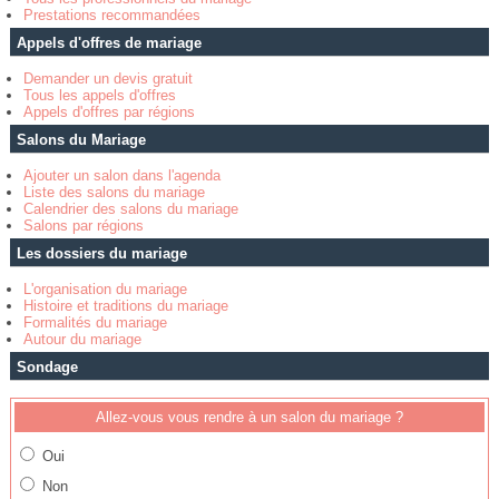
Prestations recommandées
Appels d'offres de mariage
Demander un devis gratuit
Tous les appels d'offres
Appels d'offres par régions
Salons du Mariage
Ajouter un salon dans l'agenda
Liste des salons du mariage
Calendrier des salons du mariage
Salons par régions
Les dossiers du mariage
L'organisation du mariage
Histoire et traditions du mariage
Formalités du mariage
Autour du mariage
Sondage
Allez-vous vous rendre à un salon du mariage ?
Oui
Non