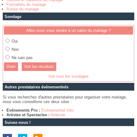
Formalités du mariage
Autour du mariage
Sondage
Allez-vous vous rendre à un salon du mariage ?
Oui
Non
Ne sais pas
Voir les résultats
Voir tous les sondages
Autres prestataires événementiels
Si vous recherchez d'autres prestataires pour organiser votre mariage,
nous vous conseillons ces deux sites :
Evénements Pro :
Evénementiel Info
Artistes et Spectacles :
Artésine
Suivez-nous !