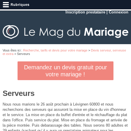
Inscription prestataire
|
Connexion
Vous êtes ici :
Recherche, tarifs et devis pour votre mariage
>
Devis serveur, serveuse
et extra
> Serveurs
Demandez un devis gratuit pour
votre mariage !
Serveurs
Nous nous marions le 26 août prochain à Lévignen 60800 et nous
recherchons des serveurs qui assuront la mise en place du vin d'honneur
et le service. La mise en place du buffet d'entrée et le réchauffage du plat
dans l'office. Puis service du plat. Mise en place du fromage et arrivée de
la pièce montée. Puis debarassage des tables. Nous serons 80 adultes et
29 enfants (sachant qu' il y aura un prestataire animateur pour les