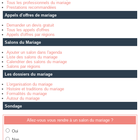
Tous les professionnels du mariage
Prestations recommandées
Appels d'offres de mariage
Demander un devis gratuit
Tous les appels d'offres
Appels d'offres par régions
Salons du Mariage
Ajouter un salon dans l'agenda
Liste des salons du mariage
Calendrier des salons du mariage
Salons par régions
Les dossiers du mariage
L'organisation du mariage
Histoire et traditions du mariage
Formalités du mariage
Autour du mariage
Sondage
Allez-vous vous rendre à un salon du mariage ?
Oui
Non