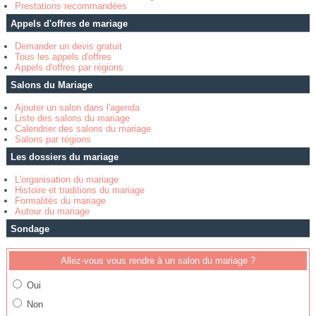
Prestations recommandées
Appels d'offres de mariage
Demander un devis gratuit
Tous les appels d'offres
Appels d'offres par régions
Salons du Mariage
Ajouter un salon dans l'agenda
Liste des salons du mariage
Calendrier des salons du mariage
Salons par régions
Les dossiers du mariage
L'organisation du mariage
Histoire et traditions du mariage
Formalités du mariage
Autour du mariage
Sondage
Allez-vous vous rendre à un salon du mariage ?
Oui
Non