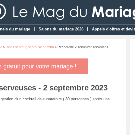
|
|
nels du mariage
Salons du mariage 2026
Appels d'offres et devi
ge
>
Devis serveur, serveuse et extra
> Recherche 2 serveurs/ serveuses -
gratuit pour votre mariage !
serveuses - 2 septembre 2023
estion d'un cocktail dejeunatatoire ( 80 personnes ) après une