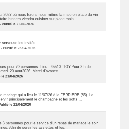
i 2027 où nous ferons nous même la mise en place du vin
taire brasero viendra cuisiner sur place mais...
Publié le 23/06/2026
 serveuse les invités
 Publié le 26/04/2026
eurs pour 70 personnes. Lieu : 45510 TIGY.Pour 3 h de
samedi 29 aout2026. Merci d’avance.
 le 23/04/2026
e mariage qui a lieu le 11/07/26 à la FERRIERE (85). La
ervir principalement le champagne et les softs,...
blié le 22/04/2026
e 3 personnes pour le service d'un repas de mariage le soir
s. Afin de servir les assiettes et les...