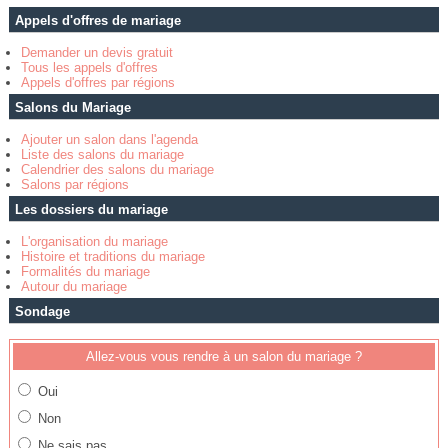
Appels d'offres de mariage
Demander un devis gratuit
Tous les appels d'offres
Appels d'offres par régions
Salons du Mariage
Ajouter un salon dans l'agenda
Liste des salons du mariage
Calendrier des salons du mariage
Salons par régions
Les dossiers du mariage
L'organisation du mariage
Histoire et traditions du mariage
Formalités du mariage
Autour du mariage
Sondage
Allez-vous vous rendre à un salon du mariage ?
Oui
Non
Ne sais pas