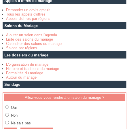
Appels d'offres de mariage
Demander un devis gratuit
Tous les appels d'offres
Appels d'offres par régions
Salons du Mariage
Ajouter un salon dans l'agenda
Liste des salons du mariage
Calendrier des salons du mariage
Salons par régions
Les dossiers du mariage
L'organisation du mariage
Histoire et traditions du mariage
Formalités du mariage
Autour du mariage
Sondage
Allez-vous vous rendre à un salon du mariage ?
Oui
Non
Ne sais pas