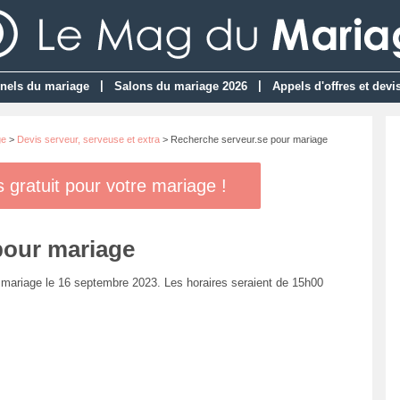
|
|
nels du mariage
Salons du mariage 2026
Appels d'offres et devi
ge
>
Devis serveur, serveuse et extra
> Recherche serveur.se pour mariage
gratuit pour votre mariage !
pour mariage
mariage le 16 septembre 2023. Les horaires seraient de 15h00