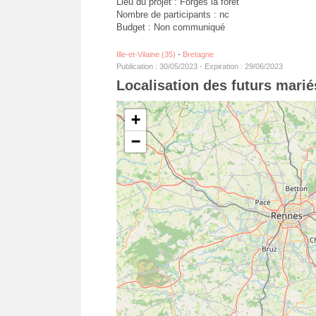
Lieu du projet : Forges la forêt
Nombre de participants : nc
Budget : Non communiqué
Ille-et-Vilaine (35)
-
Bretagne
Publication : 30/05/2023 - Expiration : 29/06/2023
Localisation des futurs marié
+
−