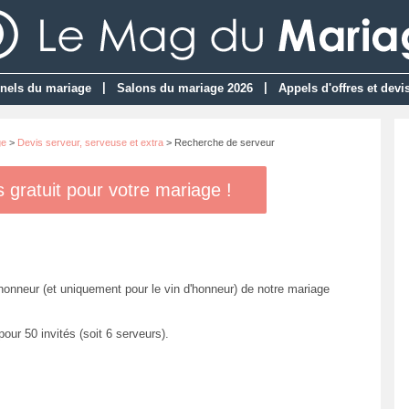
|
|
nels du mariage
Salons du mariage 2026
Appels d'offres et devi
ge
>
Devis serveur, serveuse et extra
> Recherche de serveur
gratuit pour votre mariage !
honneur (et uniquement pour le vin d'honneur) de notre mariage
ur 50 invités (soit 6 serveurs).