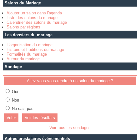
Salons du Mariage
Ajouter un salon dans l'agenda
Liste des salons du mariage
Calendrier des salons du mariage
Salons par régions
Les dossiers du mariage
L'organisation du mariage
Histoire et traditions du mariage
Formalités du mariage
Autour du mariage
Sondage
Allez-vous vous rendre à un salon du mariage ?
Oui
Non
Ne sais pas
Voir les résultats
Voir tous les sondages
Autres prestataires événementiels