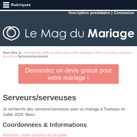
Inscription prestataire
|
Connexion
Vous êtes ici :
Recherche, tarifs et devis pour votre mariage
>
Devis serveur, serveuse
et extra
> Serveurs/serveuses
Demandez un devis gratuit pour
votre mariage !
Serveurs/serveuses
Je recherche des serveurs/serveuses pour un mariage à Toulouse en
Juillet 2024. Merci
Coordonnées & Informations
Attention, cette annonce est expirée