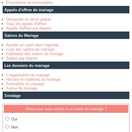
Prestations recommandées
Appels d'offres de mariage
Demander un devis gratuit
Tous les appels d'offres
Appels d'offres par régions
Salons du Mariage
Ajouter un salon dans l'agenda
Liste des salons du mariage
Calendrier des salons du mariage
Salons par régions
Les dossiers du mariage
L'organisation du mariage
Histoire et traditions du mariage
Formalités du mariage
Autour du mariage
Sondage
Allez-vous vous rendre à un salon du mariage ?
Oui
Non