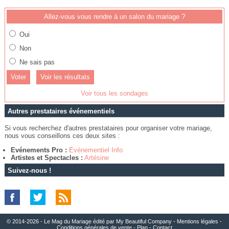
Allez-vous vous rendre à un salon du mariage ?
Oui
Non
Ne sais pas
Voir les résultats
Voir tous les sondages
Autres prestataires événementiels
Si vous recherchez d'autres prestataires pour organiser votre mariage,
nous vous conseillons ces deux sites :
Evénements Pro :
Evénementiel Info
Artistes et Spectacles :
Artésine
Suivez-nous !
© 2014-2026 - Le Mag du Mariage édité par
My Beautiful Company
-
Mentions légales
-
Conditions générales de vente
-
Plan
-
Contact