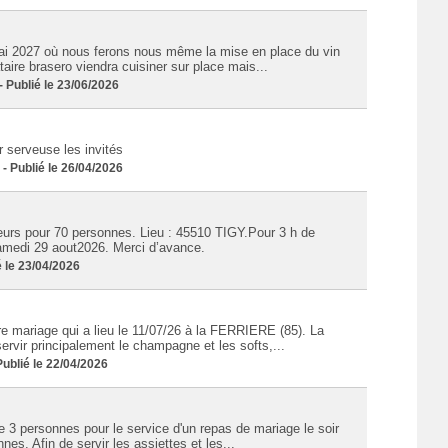
i 2027 où nous ferons nous même la mise en place du vin
taire brasero viendra cuisiner sur place mais...
Publié le 23/06/2026
 serveuse les invités
 Publié le 26/04/2026
eurs pour 70 personnes. Lieu : 45510 TIGY.Pour 3 h de
samedi 29 aout2026. Merci d’avance.
 le 23/04/2026
e mariage qui a lieu le 11/07/26 à la FERRIERE (85). La
ervir principalement le champagne et les softs,...
blié le 22/04/2026
e 3 personnes pour le service d'un repas de mariage le soir
s. Afin de servir les assiettes et les...