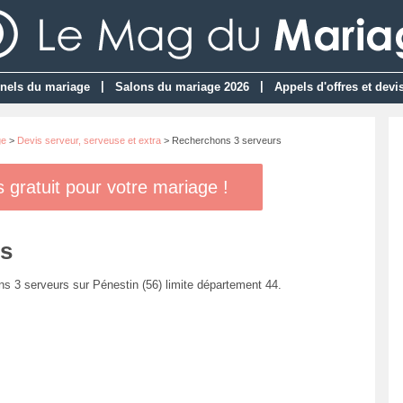
|
|
nels du mariage
Salons du mariage 2026
Appels d'offres et devi
ge
>
Devis serveur, serveuse et extra
> Recherchons 3 serveurs
gratuit pour votre mariage !
s
s 3 serveurs sur Pénestin (56) limite département 44.