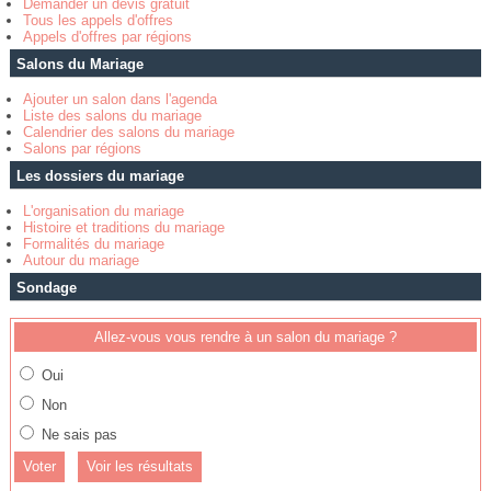
Demander un devis gratuit
Tous les appels d'offres
Appels d'offres par régions
Salons du Mariage
Ajouter un salon dans l'agenda
Liste des salons du mariage
Calendrier des salons du mariage
Salons par régions
Les dossiers du mariage
L'organisation du mariage
Histoire et traditions du mariage
Formalités du mariage
Autour du mariage
Sondage
Allez-vous vous rendre à un salon du mariage ?
Oui
Non
Ne sais pas
Voir les résultats