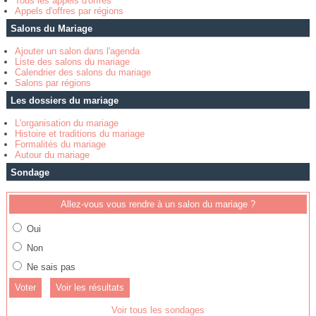
Tous les appels d'offres
Appels d'offres par régions
Salons du Mariage
Ajouter un salon dans l'agenda
Liste des salons du mariage
Calendrier des salons du mariage
Salons par régions
Les dossiers du mariage
L'organisation du mariage
Histoire et traditions du mariage
Formalités du mariage
Autour du mariage
Sondage
Allez-vous vous rendre à un salon du mariage ?
Oui
Non
Ne sais pas
Voir les résultats
Voir tous les sondages