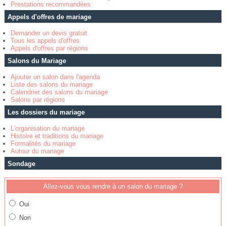
Prestations recommandées
Appels d'offres de mariage
Demander un devis gratuit
Tous les appels d'offres
Appels d'offres par régions
Salons du Mariage
Ajouter un salon dans l'agenda
Liste des salons du mariage
Calendrier des salons du mariage
Salons par régions
Les dossiers du mariage
L'organisation du mariage
Histoire et traditions du mariage
Formalités du mariage
Autour du mariage
Sondage
Allez-vous vous rendre à un salon du mariage ?
Oui
Non