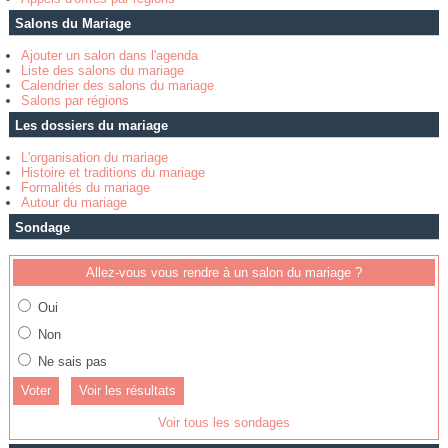
Salons du Mariage
Ajouter un salon dans l'agenda
Liste des salons du mariage
Calendrier des salons du mariage
Salons par régions
Les dossiers du mariage
L'organisation du mariage
Histoire et traditions du mariage
Formalités du mariage
Autour du mariage
Sondage
Allez-vous vous rendre à un salon du mariage ?
Oui
Non
Ne sais pas
Voir les résultats
Voir tous les sondages