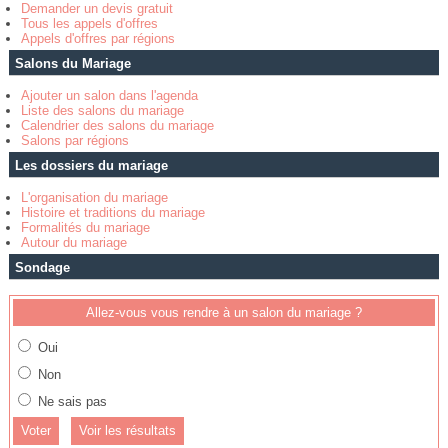
Demander un devis gratuit
Tous les appels d'offres
Appels d'offres par régions
Salons du Mariage
Ajouter un salon dans l'agenda
Liste des salons du mariage
Calendrier des salons du mariage
Salons par régions
Les dossiers du mariage
L'organisation du mariage
Histoire et traditions du mariage
Formalités du mariage
Autour du mariage
Sondage
Allez-vous vous rendre à un salon du mariage ?
Oui
Non
Ne sais pas
Voir les résultats