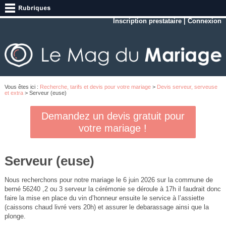
Inscription prestataire
|
Connexion
Vous êtes ici :
Recherche, tarifs et devis pour votre mariage
>
Devis serveur, serveuse
et extra
> Serveur (euse)
Demandez un devis gratuit pour
votre mariage !
Serveur (euse)
Nous recherchons pour notre mariage le 6 juin 2026 sur la commune de
berné 56240 ,2 ou 3 serveur la cérémonie se déroule à 17h il faudrait donc
faire la mise en place du vin d’honneur ensuite le service à l’assiette
(caissons chaud livré vers 20h) et assurer le debarassage ainsi que la
plonge.