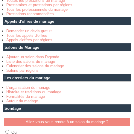
Toutes les prestations de mariage
Prestataires et prestations par régions
Tous les professionnels du mariage
Prestations recommandées
Appels d'offres de mariage
Demander un devis gratuit
Tous les appels d'offres
Appels d'offres par régions
Salons du Mariage
Ajouter un salon dans l'agenda
Liste des salons du mariage
Calendrier des salons du mariage
Salons par régions
Les dossiers du mariage
L'organisation du mariage
Histoire et traditions du mariage
Formalités du mariage
Autour du mariage
Sondage
Allez-vous vous rendre à un salon du mariage ?
Oui