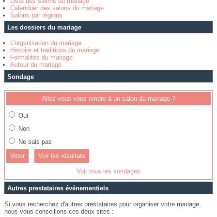
Liste des salons du mariage
Calendrier des salons du mariage
Salons par régions
Les dossiers du mariage
L'organisation du mariage
Histoire et traditions du mariage
Formalités du mariage
Autour du mariage
Sondage
Allez-vous vous rendre à un salon du mariage ?
Oui
Non
Ne sais pas
Voir les résultats
Voir tous les sondages
Autres prestataires événementiels
Si vous recherchez d'autres prestataires pour organiser votre mariage,
nous vous conseillons ces deux sites :