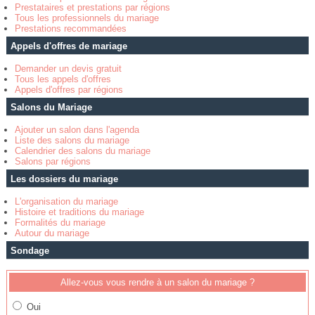
Prestataires et prestations par régions
Tous les professionnels du mariage
Prestations recommandées
Appels d'offres de mariage
Demander un devis gratuit
Tous les appels d'offres
Appels d'offres par régions
Salons du Mariage
Ajouter un salon dans l'agenda
Liste des salons du mariage
Calendrier des salons du mariage
Salons par régions
Les dossiers du mariage
L'organisation du mariage
Histoire et traditions du mariage
Formalités du mariage
Autour du mariage
Sondage
Allez-vous vous rendre à un salon du mariage ?
Oui