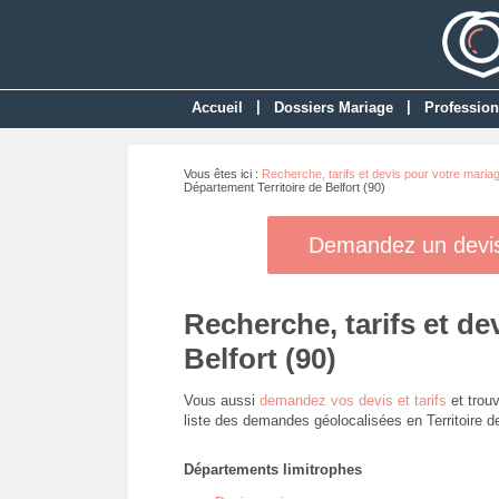
|
|
Accueil
Dossiers Mariage
Profession
Vous êtes ici :
Recherche, tarifs et devis pour votre maria
Département Territoire de Belfort (90)
Demandez un devis 
Recherche, tarifs et de
Belfort (90)
Vous aussi
demandez vos devis et tarifs
et trouv
liste des demandes géolocalisées en Territoire de
Départements limitrophes