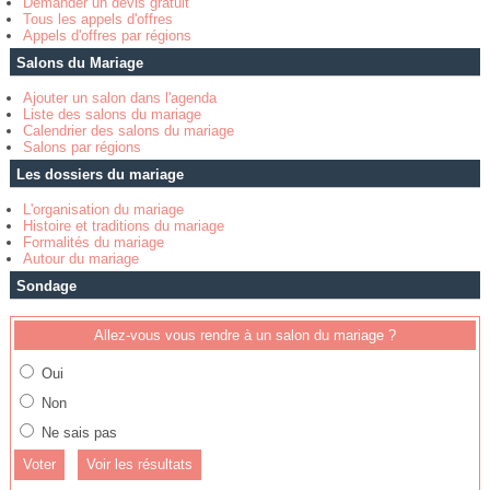
Demander un devis gratuit
Tous les appels d'offres
Appels d'offres par régions
Salons du Mariage
Ajouter un salon dans l'agenda
Liste des salons du mariage
Calendrier des salons du mariage
Salons par régions
Les dossiers du mariage
L'organisation du mariage
Histoire et traditions du mariage
Formalités du mariage
Autour du mariage
Sondage
Allez-vous vous rendre à un salon du mariage ?
Oui
Non
Ne sais pas
Voir les résultats