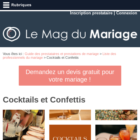
Inscription prestataire
|
Connexion
Vous êtes ici :
Guide des prestataires et prestations de mariage
>
Liste des
professionnels du mariage
> Cocktails et Confettis
Demandez un devis gratuit pour
votre mariage !
Cocktails et Confettis