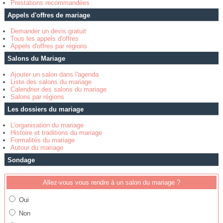
Prestations recommandées
Appels d'offres de mariage
Demander un devis gratuit
Tous les appels d'offres
Appels d'offres par régions
Salons du Mariage
Ajouter un salon dans l'agenda
Liste des salons du mariage
Calendrier des salons du mariage
Salons par régions
Les dossiers du mariage
L'organisation du mariage
Histoire et traditions du mariage
Formalités du mariage
Autour du mariage
Sondage
Allez-vous vous rendre à un salon du mariage ?
Oui
Non