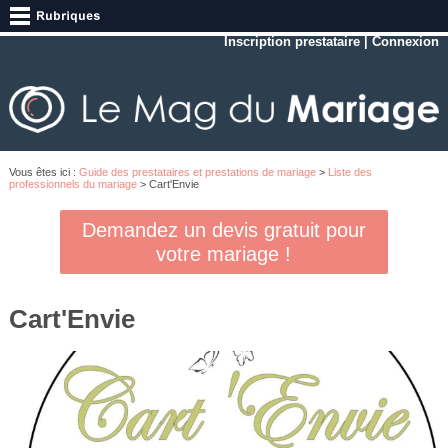
Inscription prestataire
|
Connexion
Vous êtes ici :
Guide des prestataires et prestations de mariage
>
Liste des
professionnels du mariage
> Cart'Envie
Demandez un devis gratuit pour
votre mariage !
Cart'Envie