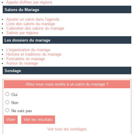
Appels d'offres par régions
Salons du Mariage
Ajouter un salon dans l'agenda
Liste des salons du mariage
Calendrier des salons du mariage
Salons par régions
Les dossiers du mariage
L'organisation du mariage
Histoire et traditions du mariage
Formalités du mariage
Autour du mariage
Sondage
Allez-vous vous rendre à un salon du mariage ?
Oui
Non
Ne sais pas
Voir les résultats
Voir tous les sondages