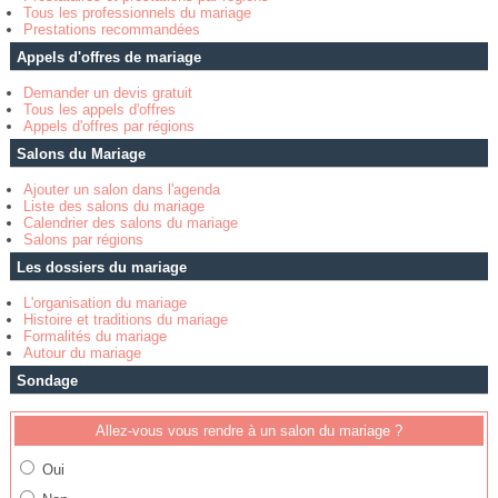
Tous les professionnels du mariage
Prestations recommandées
Appels d'offres de mariage
Demander un devis gratuit
Tous les appels d'offres
Appels d'offres par régions
Salons du Mariage
Ajouter un salon dans l'agenda
Liste des salons du mariage
Calendrier des salons du mariage
Salons par régions
Les dossiers du mariage
L'organisation du mariage
Histoire et traditions du mariage
Formalités du mariage
Autour du mariage
Sondage
Allez-vous vous rendre à un salon du mariage ?
Oui