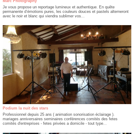
Marc Photography
Je vous propose un reportage lumineux et authentique. En quête
permanente d’émotions pures, les couleurs douces et pastels alterneront
avec le noir et blanc qui viendra sublimer vos...
Podium la nuit des stars
Professionnel depuis 25 ans ( animation sonorisation éclairage ).
mariages anniversaires seminaires conférences comités des fetes
comités d'entreprises - fetes privées a domicile - tout type...