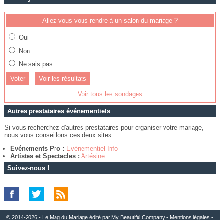
Allez-vous vous rendre à un salon du mariage ?
Oui
Non
Ne sais pas
Voir les résultats
Voir tous les sondages
Autres prestataires événementiels
Si vous recherchez d'autres prestataires pour organiser votre mariage,
nous vous conseillons ces deux sites :
Evénements Pro :
Evénementiel Info
Artistes et Spectacles :
Artésine
Suivez-nous !
© 2014-2026 - Le Mag du Mariage édité par
My Beautiful Company
-
Mentions légales
-