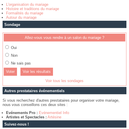
L'organisation du mariage
Histoire et traditions du mariage
Formalités du mariage
Autour du mariage
Sondage
Allez-vous vous rendre à un salon du mariage ?
Oui
Non
Ne sais pas
Voir les résultats
Voir tous les sondages
Autres prestataires événementiels
Si vous recherchez d'autres prestataires pour organiser votre mariage,
nous vous conseillons ces deux sites :
Evénements Pro :
Evénementiel Info
Artistes et Spectacles :
Artésine
Suivez-nous !