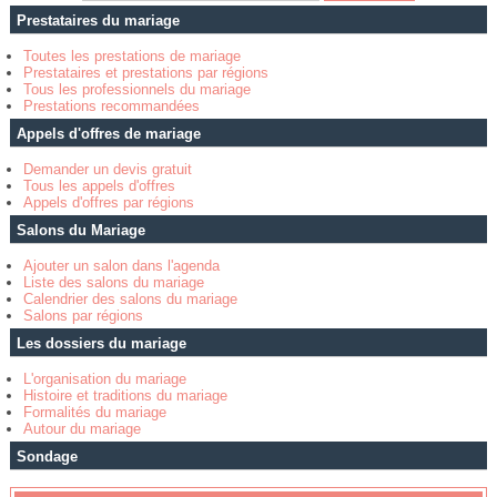
Prestataires du mariage
Toutes les prestations de mariage
Prestataires et prestations par régions
Tous les professionnels du mariage
Prestations recommandées
Appels d'offres de mariage
Demander un devis gratuit
Tous les appels d'offres
Appels d'offres par régions
Salons du Mariage
Ajouter un salon dans l'agenda
Liste des salons du mariage
Calendrier des salons du mariage
Salons par régions
Les dossiers du mariage
L'organisation du mariage
Histoire et traditions du mariage
Formalités du mariage
Autour du mariage
Sondage