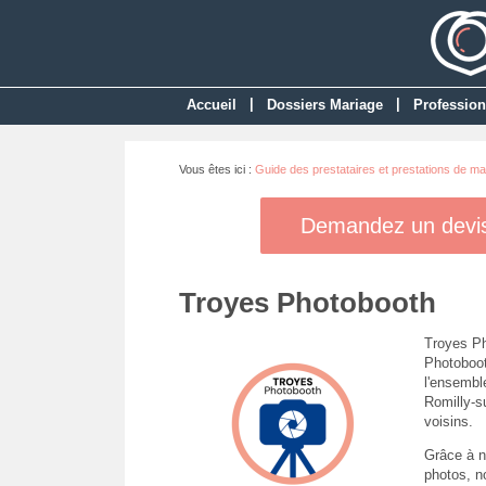
|
|
Accueil
Dossiers Mariage
Profession
Vous êtes ici :
Guide des prestataires et prestations de ma
Demandez un devis 
Troyes Photobooth
Troyes Ph
Photobooth
l'ensembl
Romilly-s
voisins.
Grâce à no
photos, n