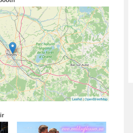
booth
Leaflet
|
OpenStreetMap
ir