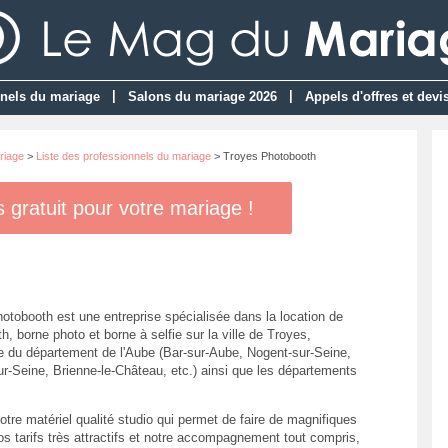
|
|
nels du mariage
Salons du mariage 2026
Appels d'offres et devi
riage
>
Liste des professionnels du mariage
> Troyes Photobooth
gratuit pour votre mariage !
otobooth est une entreprise spécialisée dans la location de
, borne photo et borne à selfie sur la ville de Troyes,
e du département de l'Aube (Bar-sur-Aube, Nogent-sur-Seine,
ur-Seine, Brienne-le-Château, etc.) ainsi que les départements
tre matériel qualité studio qui permet de faire de magnifiques
os tarifs très attractifs et notre accompagnement tout compris,