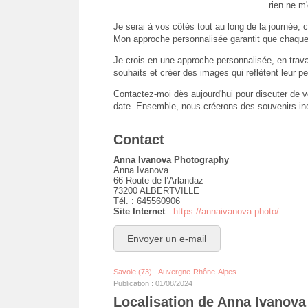
rien ne m
Je serai à vos côtés tout au long de la journée, 
Mon approche personnalisée garantit que chaque p
Je crois en une approche personnalisée, en trav
souhaits et créer des images qui reflètent leur pe
Contactez-moi dès aujourd'hui pour discuter de v
date. Ensemble, nous créerons des souvenirs ino
Contact
Anna Ivanova Photography
Anna Ivanova
66 Route de l’Arlandaz
73200 ALBERTVILLE
Tél. : 645560906
Site Internet
:
https://annaivanova.photo/
Envoyer un e-mail
Savoie (73)
-
Auvergne-Rhône-Alpes
Publication : 01/08/2024
Localisation de Anna Ivanov