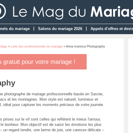
|
|
nels du mariage
Salons du mariage 2026
Appels d'offres et devi
riage
>
Liste des professionnels du mariage
> Anna Ivanova Photography
gratuit pour votre mariage !
aphy
ne photographe de mariage professionnelle basée en Savoie,
 lacs et les montagnes. Mon style est naturel, lumineux et
l, idéal pour capturer les moments précieux de votre journée
 prises sur le vif sont celles qui reflètent le mieux l'amour,
t le bonheur. Mon objectif est de saisir les émotions les plus
– un regard tendre, une larme de joie, une caresse délicate –