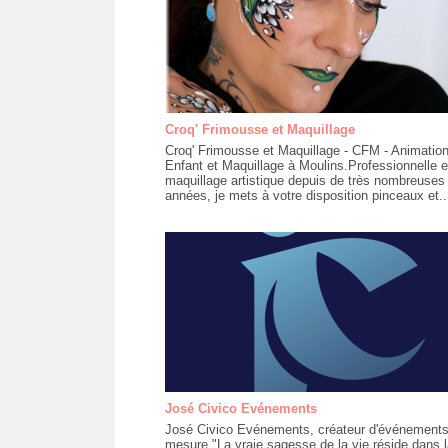
Croq' Frimousse et Maquillage
Croq' Frimousse et Maquillage - CFM - Animatio
Enfant et Maquillage à Moulins.Professionnelle 
maquillage artistique depuis de très nombreuses
années, je mets à votre disposition pinceaux et..
José Civico Evénements
José Civico Evénements, créateur d'événements
mesure."La vraie sagesse de la vie réside dans l