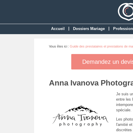
|
|
Accueil
Dossiers Mariage
Profession
Vous êtes ici :
Guide des prestataires et prestations de ma
Demandez un devis 
Anna Ivanova Photogr
Je suis u
entre les
intempore
spéciale.
Les photos
l'amitié e
discrètes 