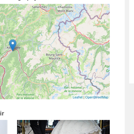
Leaflet
|
OpenStreetMap
ir